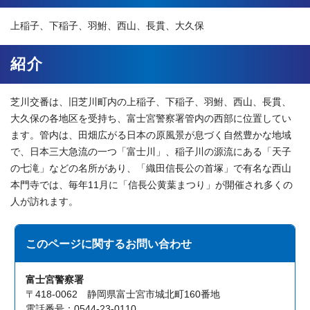
上稲子、下稲子、羽鮒、西山、長貫、大久保
紹介
芝川交番は、旧芝川町内の上稲子、下稲子、羽鮒、西山、長貫、
大久保の各地区を受持ち、富士宮警察署管内の西部に位置してい
ます。管内は、田畑広がる日本の原風景が息づく自然豊かな地域
で、日本三大急流の一つ「富士川」、稲子川の源流にある「天子
の七滝」などの名所があり、「織田信長公の首塚」で有名な西山
本門寺では、毎年11月に「信長公黄葉まつり」が開催され多くの
人が訪れます。
このページに関する
お問い合わせ
富士宮警察署
〒418-0062 静岡県富士宮市城北町160番地
電話番号：0544-23-0110