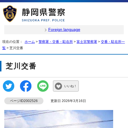
Foreign language
現在の位置：
ホーム
>
警察署・交番・駐在所
>
富士宮警察署
>
交番・駐在所一
覧
> 芝川交番
芝川交番
いいね！
ページID2002526
更新日 2026年3月16日