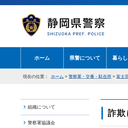
ホーム
県警について
暮らし
現在の位置：
ホーム
>
警察署・交番・駐在所
>
富士
組織について
詐欺
警察署協議会