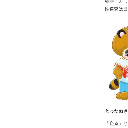
犯罪「0」
性巡査は日
とったぬき
「盗る」と