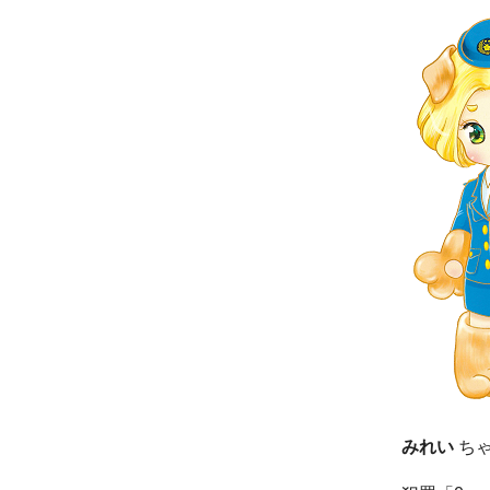
みれい
ち