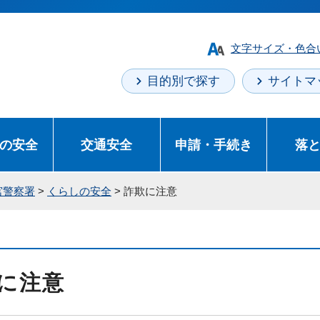
文字サイズ・色合
目的別で探す
サイトマ
の安全
交通安全
申請・手続き
落
宮警察署
>
くらしの安全
> 詐欺に注意
に注意