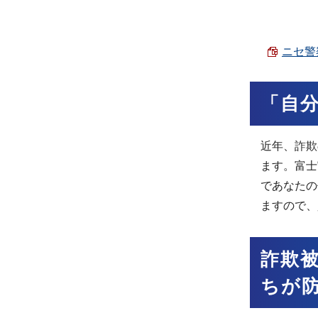
ニセ警察
「自
近年、詐欺
ます。富士
であなたの
ますので、
詐欺
ちが防