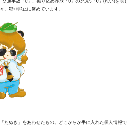
、交通事故「0」、振り込め詐欺「0」の3つの「0」(れい)を
々、犯罪抑止に努めています。
「たぬき」をあわせたもの。どこからか手に入れた個人情報で