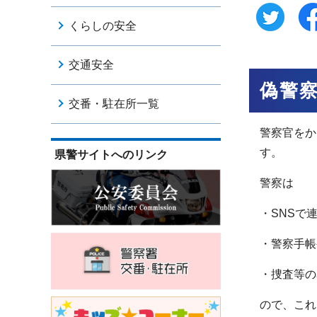
くらしの安全
交通安全
偽警
交番・駐在所一覧
警察官をか
す。
県警サイトへのリンク
警察は
・SNSで
・警察手帳
・捜査等の
ので、これ