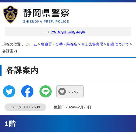
Foreign language
現在の位置：
ホーム
>
警察署・交番・駐在所
>
富士宮警察署
>
組織について
>
各課案内
各課案内
いいね！
ページID2002539
更新日 2024年2月28日
1階