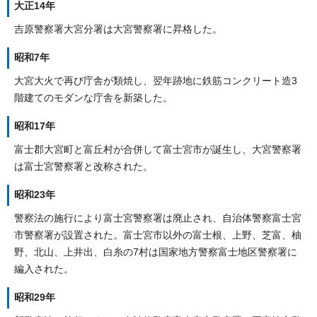
大正14年
吉原警察署大宮分署は大宮警察署に昇格した。
昭和7年
大宮大火で再び庁舎が類焼し、翌年跡地に鉄筋コンクリート造3
階建てのモダンな庁舎を新築した。
昭和17年
富士郡大宮町と富丘村が合併して富士宮市が誕生し、大宮警察署
は富士宮警察署と改称された。
昭和23年
警察法の施行により富士宮警察署は廃止され、自治体警察富士宮
市警察署が設置された。富士宮市以外の富士根、上野、芝富、柚
野、北山、上井出、白糸の7村は国家地方警察富士地区警察署に
編入された。
昭和29年