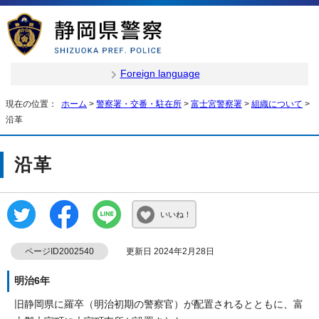
Foreign language
現在の位置：
ホーム
>
警察署・交番・駐在所
>
富士宮警察署
>
組織について
>
沿革
沿革
いいね！
ページID2002540
更新日 2024年2月28日
明治6年
旧静岡県に羅卒（明治初期の警察官）が配置されるとともに、富