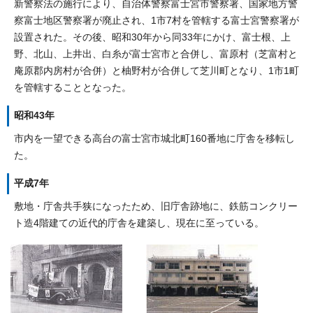
新警察法の施行により、自治体警察富士宮市警察署、国家地方警
察富士地区警察署が廃止され、1市7村を管轄する富士宮警察署が
設置された。その後、昭和30年から同33年にかけ、富士根、上
野、北山、上井出、白糸が富士宮市と合併し、富原村（芝富村と
庵原郡内房村が合併）と柚野村が合併して芝川町となり、1市1町
を管轄することとなった。
昭和43年
市内を一望できる高台の富士宮市城北町160番地に庁舎を移転し
た。
平成7年
敷地・庁舎共手狭になったため、旧庁舎跡地に、鉄筋コンクリー
ト造4階建ての近代的庁舎を建築し、現在に至っている。