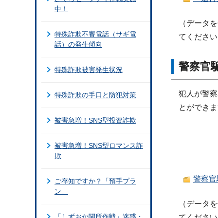
中！
（データを
特殊詐欺不審電話（サギ電
てください
話）の発生傾向
警察官
特殊詐欺被害発生状況
犯人が警察
特殊詐欺の手口と防犯対策
とができま
被害急増！SNS型投資詐欺
被害急増！SNS型ロマンス詐
欺
警察官騙
ご存知ですか？「預手プラ
ン」
（データを
「しずおか関所作戦」迷惑・
てください