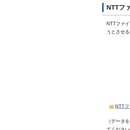
NTT
NTTファ
うとさせる
NTTフ
（データを
てください