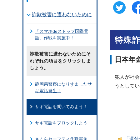
詐欺被害に遭わないために
「スマホdeストップ国際電
話」作戦を実施中！
特殊
詐欺被害に遭わないためにそ
日本年
れぞれの項目をクリックしま
しょう。
犯人が社会
静岡県警察になりすましたサ
うとしてい
ギ電話発生！
サギ電話を聞いてみよう！
サギ電話をブロックしよう
「還付
さくらセーフティ作戦実施