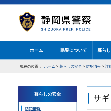
ホーム
県警について
暮らし
現在の位置：
ホーム
>
暮らしの安全
>
防犯情報
>
詐
暮らしの安全
サギ
防犯情報