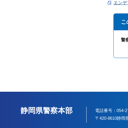
エンディ
こ
警
静岡県警察本部
電話番号：054-2
〒420-8610