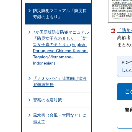
防災防犯マニュアル「防災長
寿銀のまもり」
「防災長
7か国語版防災防犯マニュアル
高齢者
「防災女子赤のまもり」「防
災女子青のまもり」(English-
まとめ
Portuguese-Chinese-Korean-
Tagalog-Vietnamese-
PD
Indonesian)
しい
「ナミシバイ」児童向け津波
避難紙芝居
こ
警察の地震対策
警
風水害（台風・大雨など）に
備えて