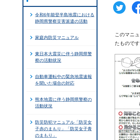
令和6年能登半島地震における
静岡県警察災害派遣の活動
このマニュ
家庭内防災マニュアル
たものです
東日本大震災に伴う静岡県警
察の活動状況
自動車運転中の緊急地震速報
を聞いた場合の対応
熊本地震に伴う静岡県警察の
活動状況
防災防犯マニュアル「防災女
子赤のまもり」「防災女子青
のまもり」