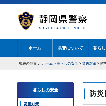
ホーム
県警について
暮らし
現在の位置：
ホーム
>
暮らしの安全
>
災害対策
> 
暮らしの安全
防災
災害対策