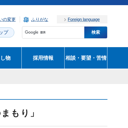
いの変更
ふりがな
Foreign language
ップ
とし物
採用情報
相談・要望・苦情
のまもり」