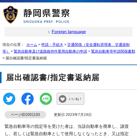
Foreign language
現在の位置：
ホーム
>
申請・手続き
>
交通関係（安全運転管理者、交通規制
等）
>
緊急自動車及び道路維持作業用自動車の申請
>
緊急自動車等申請関係書類
> 届出確認書/指定書返納届
届出確認書/指定書返納届
いいね！
ページID2001193
更新日 2023年7月19日
緊急自動車等の指定等を受けた者は、当該自動車を廃車し、譲渡
し、若しくは緊急自動車として使用しなくなったとき、又は指定