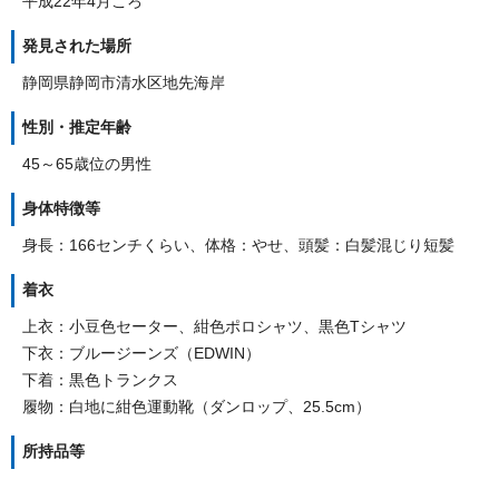
平成22年4月ころ
発見された場所
静岡県静岡市清水区地先海岸
性別・推定年齢
45～65歳位の男性
身体特徴等
身長：166センチくらい、体格：やせ、頭髪：白髪混じり短髪
着衣
上衣：小豆色セーター、紺色ポロシャツ、黒色Tシャツ
下衣：ブルージーンズ（EDWIN）
下着：黒色トランクス
履物：白地に紺色運動靴（ダンロップ、25.5cm）
所持品等