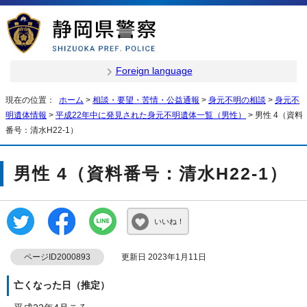
Foreign language
現在の位置：
ホーム
>
相談・要望・苦情・公益通報
>
身元不明の相談
>
身元不
明遺体情報
>
平成22年中に発見された身元不明遺体一覧（男性）
> 男性 4（資料
番号：清水H22-1）
男性 4（資料番号：清水H22-1）
いいね！
ページID2000893
更新日 2023年1月11日
亡くなった日（推定）