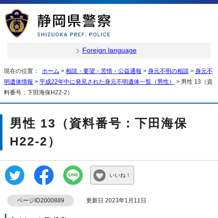
Foreign language
現在の位置：
ホーム
>
相談・要望・苦情・公益通報
>
身元不明の相談
>
身元不
明遺体情報
>
平成22年中に発見された身元不明遺体一覧（男性）
> 男性 13（資
料番号：下田海保H22-2）
男性 13（資料番号：下田海保
H22-2）
いいね！
ページID2000889
更新日 2023年1月11日