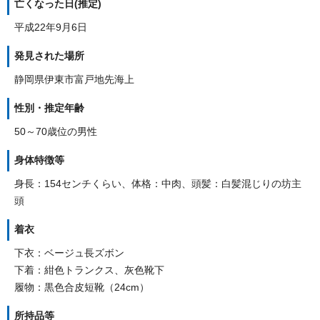
亡くなった日(推定)
平成22年9月6日
発見された場所
静岡県伊東市富戸地先海上
性別・推定年齢
50～70歳位の男性
身体特徴等
身長：154センチくらい、体格：中肉、頭髪：白髪混じりの坊主
頭
着衣
下衣：ベージュ長ズボン
下着：紺色トランクス、灰色靴下
履物：黒色合皮短靴（24cm）
所持品等