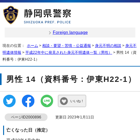
Foreign language
現在の位置：
ホーム
>
相談・要望・苦情・公益通報
>
身元不明の相談
>
身元不
明遺体情報
>
平成22年中に発見された身元不明遺体一覧（男性）
> 男性 14（資
料番号：伊東H22-1）
男性 14（資料番号：伊東H22-1）
いいね！
ページID2000896
更新日 2023年1月11日
亡くなった日（推定）