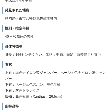
平成22年4月中旬
発見された場所
静岡県伊東市八幡野地先雑木林内
性別・推定年齢
40～70歳位の男性
身体特徴等
身長：166センチくらい、体格：中肉、頭髪：白髪混じり直毛
着衣
上衣：緑色ナイロン製ジャンパー、ベージュ色ナイロン製ジャン
パー
下衣：ベージュ色ズボン、灰色半袖
下着：灰色トランクス
履物：黒色短靴（Xanthus、26.5cm）
所持品等