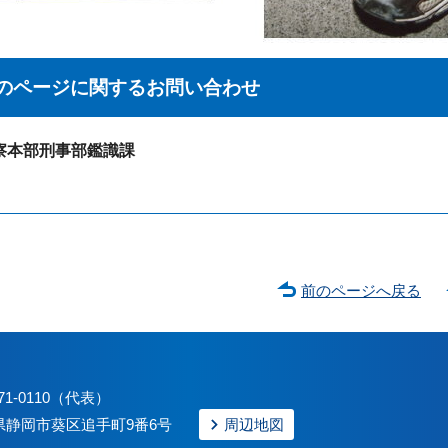
のページに関する
お問い合わせ
察本部刑事部鑑識課
前のページへ戻る
71-0110（代表）
静岡県静岡市葵区追手町9番6号
周辺地図