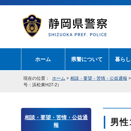
ホーム
県警について
暮らし
現在の位置：
ホーム
>
相談・要望・苦情・公益通報
号：浜松東H27-2）
相談・要望・苦情・公益通
男性
報