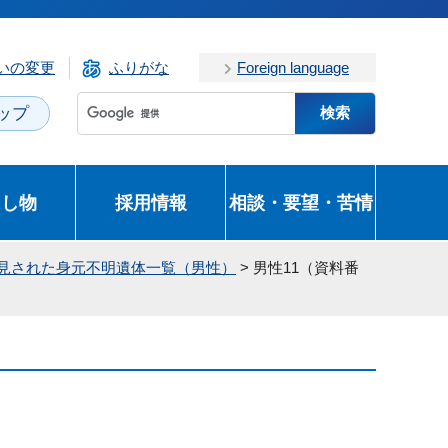
いの変更
ふりがな
Foreign language
ップ
とし物
採用情報
相談・要望・苦情
発見された身元不明遺体一覧（男性）
> 男性11（資料番
）