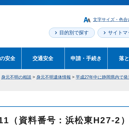
文字サイズ・色合
目的別で探す
サイトマ
の安全
交通安全
申請・手続き
落
>
身元不明の相談
>
身元不明遺体情報
>
平成27年中に静岡県内で
11（資料番号：浜松東H27-2