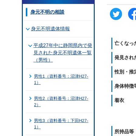
身元不明の相談
身元不明遺体情報
亡くなっ
平成27年中に静岡県内で発
見された身元不明遺体一覧
発見され
（男性）
性別・推
男性1（資料番号：沼津H27-
1）
身体特徴
男性2（資料番号：沼津H27-
着衣
2）
男性3（資料番号：下田H27-
1）
所持品等