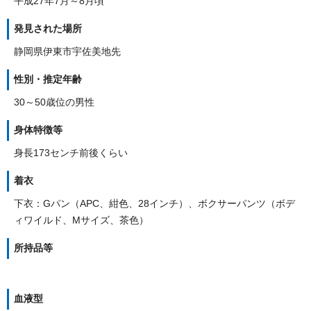
平成27年7月～8月頃
発見された場所
静岡県伊東市宇佐美地先
性別・推定年齢
30～50歳位の男性
身体特徴等
身長173センチ前後くらい
着衣
下衣：Gパン（APC、紺色、28インチ）、ボクサーパンツ（ボデ
ィワイルド、Mサイズ、茶色）
所持品等
血液型