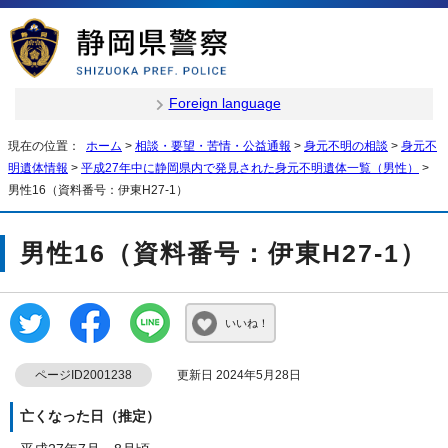
Foreign language
現在の位置：
ホーム
>
相談・要望・苦情・公益通報
>
身元不明の相談
>
身元不
明遺体情報
>
平成27年中に静岡県内で発見された身元不明遺体一覧（男性）
>
男性16（資料番号：伊東H27-1）
男性16（資料番号：伊東H27-1）
いいね！
ページID2001238
更新日 2024年5月28日
亡くなった日（推定）