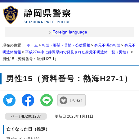
Foreign language
現在の位置：
ホーム
>
相談・要望・苦情・公益通報
>
身元不明の相談
>
身元不
明遺体情報
>
平成27年中に静岡県内で発見された身元不明遺体一覧（男性）
>
男性15（資料番号：熱海H27-1）
男性15（資料番号：熱海H27-1）
いいね！
ページID2001237
更新日 2023年1月11日
亡くなった日（推定）