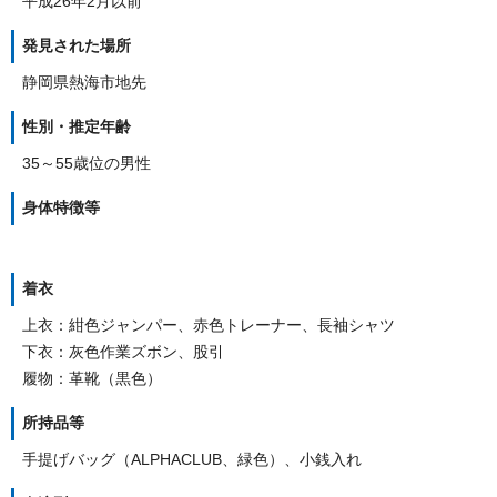
平成26年2月以前
発見された場所
静岡県熱海市地先
性別・推定年齢
35～55歳位の男性
身体特徴等
着衣
上衣：紺色ジャンパー、赤色トレーナー、長袖シャツ
下衣：灰色作業ズボン、股引
履物：革靴（黒色）
所持品等
手提げバッグ（ALPHACLUB、緑色）、小銭入れ