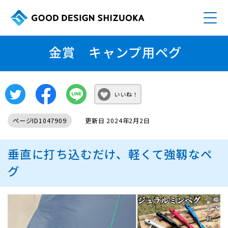
金賞 キャンプ用ペグ
いいね！
ページID1047909
更新日 2024年2月2日
垂直に打ち込むだけ、軽くて強靱なペ
グ