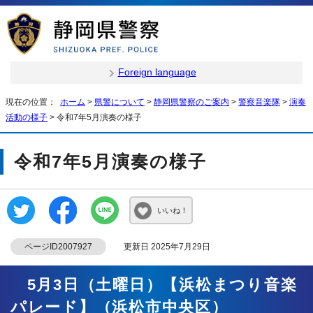
Foreign language
現在の位置：
ホーム
>
県警について
>
静岡県警察のご案内
>
警察音楽隊
>
演奏
活動の様子
> 令和7年5月演奏の様子
令和7年5月演奏の様子
いいね！
ページID2007927
更新日 2025年7月29日
5月3日（土曜日）【浜松まつり音楽
パレード】（浜松市中央区）