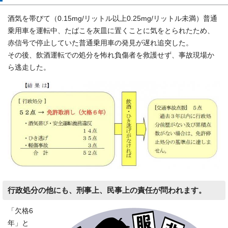
酒気を帯びて（0.15mg/リットル以上0.25mg/リットル未満）普通
乗用車を運転中、たばこを灰皿に置くことに気をとられたため、
赤信号で停止していた普通乗用車の発見が遅れ追突した。
その後、飲酒運転での処分を怖れ負傷者を救護せず、事故現場か
ら逃走した。
行政処分の他にも、刑事上、民事上の責任が問われます。
「欠格6
年」と