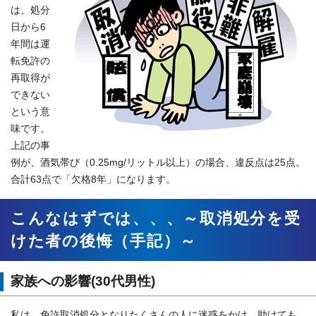
は、処分
日から6
年間は運
転免許の
再取得が
できない
という意
味です。
上記の事
例が、酒気帯び（0.25mg/リットル以上）の場合、違反点は25点。
合計63点で「欠格8年」になります。
こんなはずでは、、、～取消処分を受
けた者の後悔（手記）～
家族への影響(30代男性)
私は、免許取消処分となりたくさんの人に迷惑をかけ、助けても