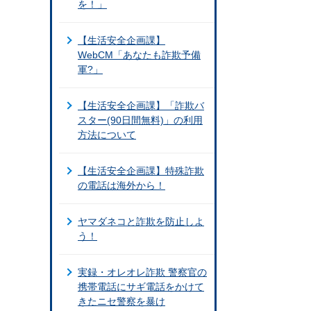
を！」
【生活安全企画課】
WebCM「あなたも詐欺予備
軍?」
【生活安全企画課】「詐欺バ
スター(90日間無料)」の利用
方法について
【生活安全企画課】特殊詐欺
の電話は海外から！
ヤマダネコと詐欺を防止しよ
う！
実録・オレオレ詐欺 警察官の
携帯電話にサギ電話をかけて
きたニセ警察を暴け