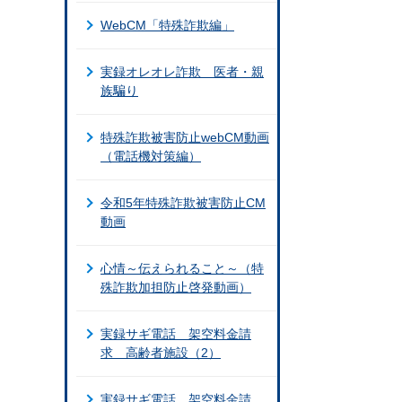
WebCM「特殊詐欺編」
実録オレオレ詐欺 医者・親
族騙り
特殊詐欺被害防止webCM動画
（電話機対策編）
令和5年特殊詐欺被害防止CM
動画
心情～伝えられること～（特
殊詐欺加担防止啓発動画）
実録サギ電話 架空料金請
求 高齢者施設（2）
実録サギ電話 架空料金請