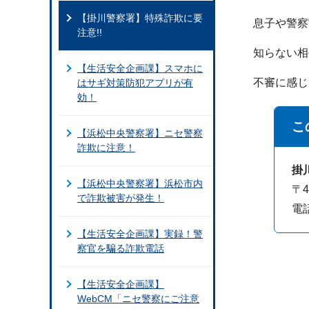
【掛川警察署】特殊詐欺に要
息子や警察
注意!!
知らない相
【生活安全企画課】スマホに
不審に感じ
はサギ対策防犯アプリが有
効！
こ
【浜松中央警察署】ニセ警察
詐欺に注意！
掛
【浜松中央警察署】浜松市内
〒
で詐欺被害が発生！
電話
【生活安全企画課】実録！警
察官を騙る詐欺電話
【生活安全企画課】
WebCM「ニセ警察にご注意