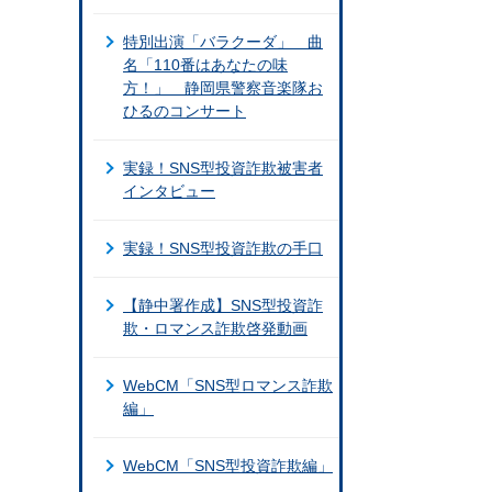
特別出演「バラクーダ」 曲
名「110番はあなたの味
方！」 静岡県警察音楽隊お
ひるのコンサート
実録！SNS型投資詐欺被害者
インタビュー
実録！SNS型投資詐欺の手口
【静中署作成】SNS型投資詐
欺・ロマンス詐欺啓発動画
WebCM「SNS型ロマンス詐欺
編」
WebCM「SNS型投資詐欺編」