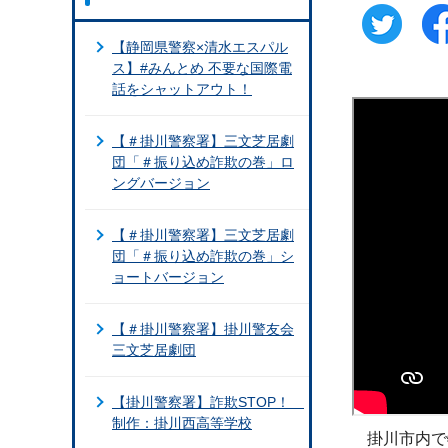
【静岡県警察×清水エスパル
ス】#みんとめ 不要な国際電
話をシャットアウト！
【＃掛川警察署】三文芝居劇
団「＃振り込め詐欺の巻」ロ
ングバージョン
【＃掛川警察署】三文芝居劇
団「＃振り込め詐欺の巻」シ
ョートバージョン
【＃掛川警察署】掛川警友会
三文芝居劇団
【掛川警察署】詐欺STOP！
制作：掛川西高等学校
掛川市内で