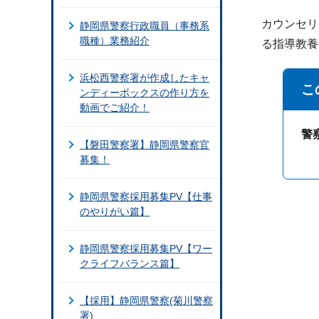
カウンセリ
静岡県警察行政職員（事務系
職種）業務紹介
る指導教養
浜松西警察署が作成したキャ
こ
ンディーボックスの作り方を
動画でご紹介！
警
【磐田警察署】静岡県警察官
募集！
静岡県警察採用募集PV【仕事
のやりがい篇】
静岡県警察採用募集PV【ワー
クライフバランス篇】
【採用】静岡県警察(菊川警察
署)