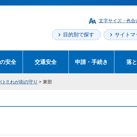
文字サイズ・色合
目的別で探す
サイトマ
の安全
交通安全
申請・手続き
落
パト!! わが街の守り
> 東部