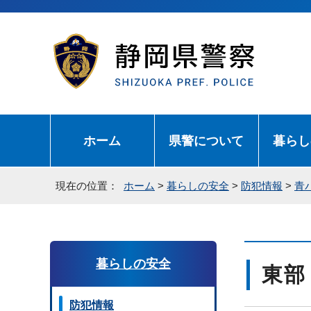
ホーム
県警について
暮らし
現在の位置：
ホーム
>
暮らしの安全
>
防犯情報
>
青
暮らしの安全
東部
防犯情報