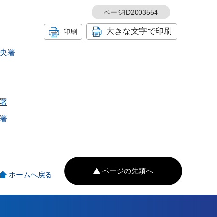
ページID2003554
大きな文字で印刷
印刷
央署
署
署
ページの先頭へ
ホームへ戻る