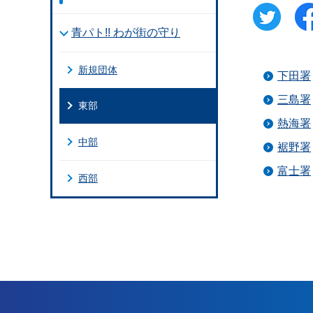
青パト!! わが街の守り
新規団体
下田署
三島署
東部
熱海署
中部
裾野署
富士署
西部