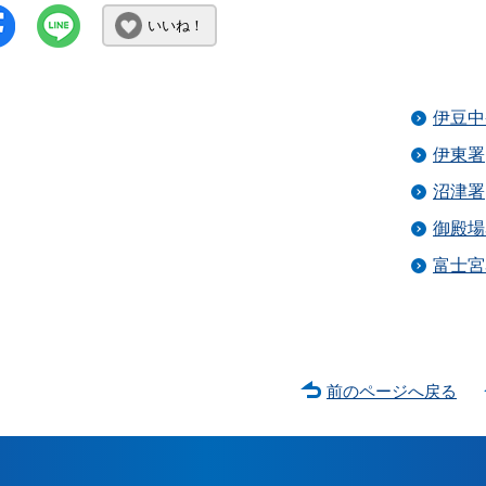
いいね！
伊豆中
伊東署
沼津署
御殿場
富士宮
前のページへ戻る