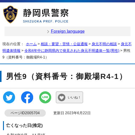
Foreign language
現在の位置：
ホーム
>
相談・要望・苦情・公益通報
>
身元不明の相談
>
身元不
明遺体情報
>
令和4年中に静岡県内で発見された身元不明遺体一覧(男性)
> 男性
9（資料番号：御殿場R4-1）
男性9（資料番号：御殿場R4-1）
いいね！
ページID2005704
更新日 2023年6月22日
亡くなった日(推定)