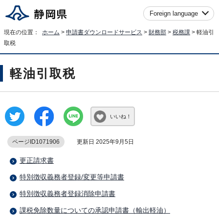
Foreign language
現在の位置：
ホーム
>
申請書ダウンロードサービス
>
財務部
>
税務課
> 軽油引
取税
軽油引取税
いいね！
ページID1071906
更新日 2025年9月5日
更正請求書
特別徴収義務者登録/変更等申請書
特別徴収義務者登録消除申請書
課税免除数量についての承認申請書（輸出軽油）