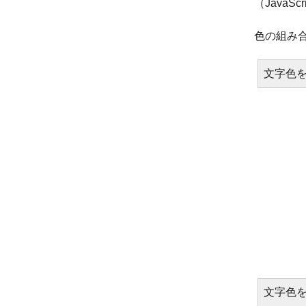
（Java
色の組み
文字色を
文字色