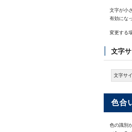
文字が小さ
有効にな
変更する
文字サ
文字サ
色合
色の識別