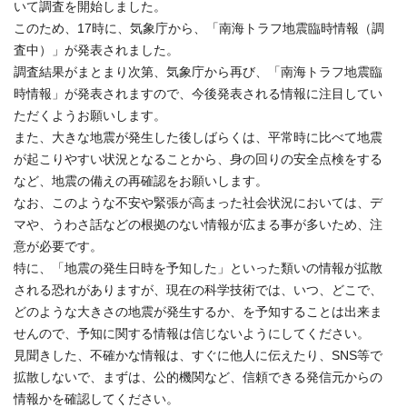
いて調査を開始しました。
このため、17時に、気象庁から、「南海トラフ地震臨時情報（調
査中）」が発表されました。
調査結果がまとまり次第、気象庁から再び、「南海トラフ地震臨
時情報」が発表されますので、今後発表される情報に注目してい
ただくようお願いします。
また、大きな地震が発生した後しばらくは、平常時に比べて地震
が起こりやすい状況となることから、身の回りの安全点検をする
など、地震の備えの再確認をお願いします。
なお、このような不安や緊張が高まった社会状況においては、デ
マや、うわさ話などの根拠のない情報が広まる事が多いため、注
意が必要です。
特に、「地震の発生日時を予知した」といった類いの情報が拡散
される恐れがありますが、現在の科学技術では、いつ、どこで、
どのような大きさの地震が発生するか、を予知することは出来ま
せんので、予知に関する情報は信じないようにしてください。
見聞きした、不確かな情報は、すぐに他人に伝えたり、SNS等で
拡散しないで、まずは、公的機関など、信頼できる発信元からの
情報かを確認してください。