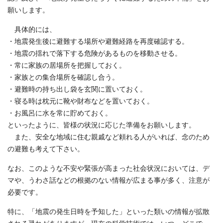
願いします。
具体的には、
・地震発生後に避難する場所や避難経路を再度確認する。
・地震の揺れで落下する危険があるものを移動させる。
・常に家族の居場所を把握しておく。
・家族との集合場所を確認し合う。
・避難時の持ち出し袋を玄関に置いておく。
・寝る時は枕元に靴や財布などを置いておく。
・お風呂に水を常に貯めておく。
といったように、皆様の状況に応じた準備をお願いします。
また、安全な地域に住む親戚など頼れる人がいれば、念のため
の避難も考えて下さい。
なお、このような不安や緊張が高まった社会状況においては、デ
マや、うわさ話などの根拠のない情報が広まる事が多く、注意が
必要です。
特に、「地震の発生日時を予知した」といった類いの情報が拡散