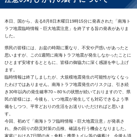
本日、国から、去る8月8日木曜日19時15分に発表された「南海ト
ラフ地震臨時情報・巨大地震注意」を終了する旨の発表がありま
した。
県民の皆様には、お盆の時期に重なり、不安や戸惑いがあったと
思いますが、この1週間に南海トラフ地震が発生しなかったことに
ひとまず安堵するとともに、皆様の御協力に深く感謝を申し上げ
ます。
臨時情報は終了しましたが、大規模地震発生の可能性がなくなっ
たわけではありません。南海トラフ地震発生のリスクは、引き続
き30年以内の発生確率70～80％の状態が続いておりますので、県
民の皆様には、今後も、いつ地震が発生しても対応できるよう準
備をしつつ、平常どおりの生活をお送りいただければと思いま
す。
今回、初めて「南海トラフ臨時情報・巨大地震注意」が発表さ
れ、身の回りの防災対策の点検、確認を行う機会となりました。
家庭における7日間の水・食料・携帯トイレ等の備蓄は、今後も消