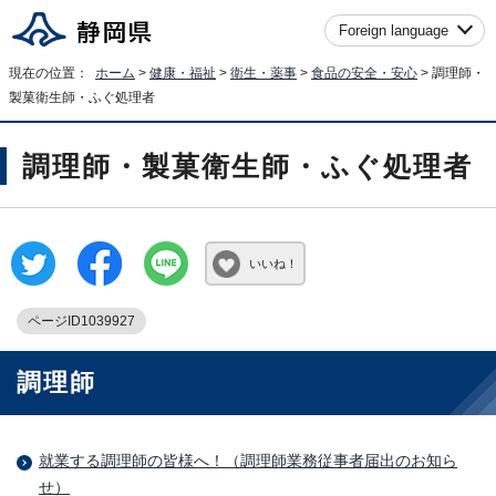
Foreign language
現在の位置：
ホーム
>
健康・福祉
>
衛生・薬事
>
食品の安全・安心
> 調理師・
製菓衛生師・ふぐ処理者
調理師・製菓衛生師・ふぐ処理者
いいね！
ページID1039927
調理師
就業する調理師の皆様へ！（調理師業務従事者届出のお知ら
せ）