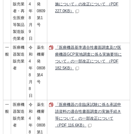
販売業
4
発
施について」の改正について （PDF
者・再
年
0809
227.0KB）
生医療
8
第1
等製品
月
号
製造販
9
売業者
日
一
医療機
令
薬生
「医療機器基準適合性書面調査及び医
般
器製造
和
機審
療機器GCP実地調査に係る実施要領に
販売業
4
発
ついて」の一部改正について （PDF
者
年
0808
182.5KB）
8
第4
月
号
8
日
一
医療機
令
薬生
「医療機器の非臨床試験に係る承認申
般
器製造
和
機審
請資料の適合性書面調査の実施手続き
販売業
4
発
等について」の一部改正について
者
年
0808
（PDF 116.6KB）
8
第1