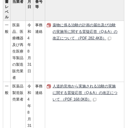
書
当業者
月
番号
レ
日
等
ベ
ル
一
医薬
令
事務
薬物に係る治験の計画の届出及び治験
般
品、医
和
連絡
の実施等に関する質疑応答（Q＆A）の
療機器
4
改正について （PDF 282.4KB）
及び再
年
生医療
8
等製品
月
の製造
31
販売業
日
者
一
医薬品
令
事務
人道的見地から実施される治験の実施
般
製造販
和
連絡
に関する質疑応答（Q＆A）の改正につ
売業者
4
いて （PDF 168.0KB）
年
8
月
31