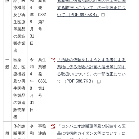
般
品、医
和
薬審
る薬物に係る治験の計画の届出等に関
療機器
4
発
する取扱いについて」の一部改正につ
及び再
年
0831
いて （PDF 697.5KB）
生医療
8
第2
等製品
月
号
の製造
31
販売業
日
者
一
医薬
令
薬生
「治験の依頼をしようとする者による
般
品、医
和
薬審
薬物に係る治験の計画の届出等に関す
療機器
4
発
る取扱いについて」の一部改正につい
及び再
年
0831
て （PDF 588.7KB）
生医療
8
第1
等製品
月
号
の製造
31
販売業
日
者
一
体外診
令
事務
「コンパニオ診断薬等及び関連する医
般
断用医
和
連絡
品に技術的ガイダンス等について」に