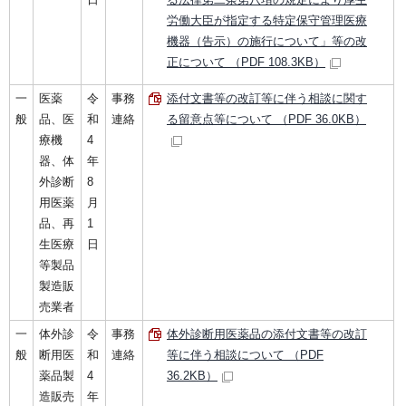
労働大臣が指定する特定保守管理医療
機器（告示）の施行について」等の改
正について （PDF 108.3KB）
一
医薬
令
事務
添付文書等の改訂等に伴う相談に関す
般
品、医
和
連絡
る留意点等について （PDF 36.0KB）
療機
4
器、体
年
外診断
8
用医薬
月
品、再
1
生医療
日
等製品
製造販
売業者
一
体外診
令
事務
体外診断用医薬品の添付文書等の改訂
般
断用医
和
連絡
等に伴う相談について （PDF
薬品製
4
36.2KB）
造販売
年