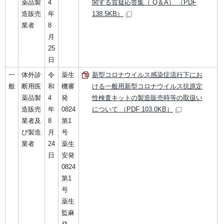
薬品製
4
関する質疑応答集（ Q＆A） （PDF
造販売
年
138.5KB）
業者
8
月
25
日
一
体外診
令
薬生
新型コロナウイルス感染症流行下にお
般
断用医
和
機審
ける一般用新型コロナウイルス抗原定
薬品製
4
発
性検査キットの製造販売時等の取扱い
造販売
年
0824
について （PDF 103.0KB）
業者及
8
第1
び製造
月
号
業者
24
薬生
日
安発
0824
第1
号
薬生
監麻