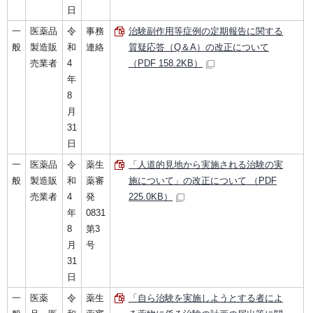
日
一
医薬品
令
事務
治験副作用等症例の定期報告に関する
般
製造販
和
連絡
質疑応答（Q＆A）の改正について
売業者
4
（PDF 158.2KB）
年
8
月
31
日
一
医薬品
令
薬生
「人道的見地から実施される治験の実
般
製造販
和
薬審
施について」の改正について （PDF
売業者
4
発
225.0KB）
年
0831
8
第3
月
号
31
日
一
医薬
令
薬生
「自ら治験を実施しようとする者によ