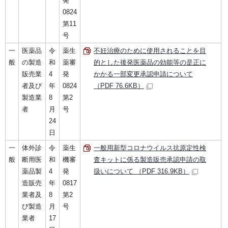
発
0824
第11
号
一
医薬品
令
薬生
不妊治療のために使用されることを目
般
の製造
和
薬審
的とした後発医薬品の効能等の是正に
販売業
4
発
かかる一部変更承認申請について
者及び
年
0824
（PDF 76.6KB）
製造業
8
第2
者
月
号
24
日
一
体外診
令
薬生
一般用新型コロナウイルス抗原定性検
般
断用医
和
機審
査キットに係る製造販売承認申請の取
薬品製
4
発
扱いについて （PDF 316.9KB）
造販売
年
0817
業者及
8
第2
び製造
月
号
業者
17