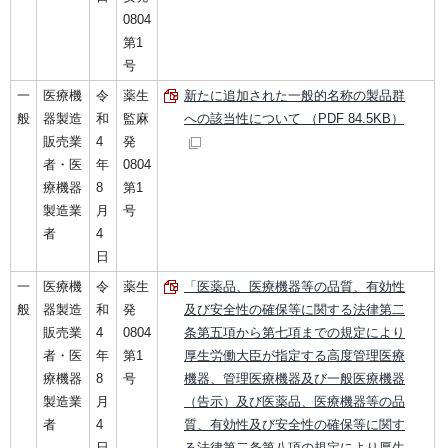
0804
第1
号
一
医療機
令
薬生
新たに追加された一般的名称の製品群
般
器製造
和
監麻
への該当性について （PDF 84.5KB）
販売業
4
発
者・医
年
0804
療機器
8
第1
製造業
月
号
者
4
日
一
医療機
令
薬生
「医薬品、医療機器等の品質、有効性
般
器製造
和
発
及び安全性の確保等に関する法律第二
販売業
4
0804
条第五項から第七項までの規定により
者・医
年
第1
厚生労働大臣が指定する高度管理医療
療機器
8
号
機器、管理医療機器及び一般医療機器
製造業
月
（告示）及び医薬品、医療機器等の品
者
4
質、有効性及び安全性の確保等に関す
日
る法律第二条第八項の規定により厚生