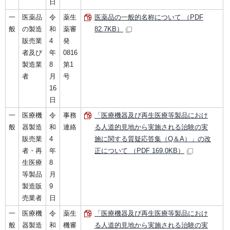
日
一
医薬品
令
薬生
医薬品の一般的名称について （PDF
般
の製造
和
薬審
82.7KB）
販売業
4
発
者及び
年
0816
製造業
8
第1
者
月
号
16
日
一
医療機
令
事務
「医療機器及び再生医療等製品におけ
般
器製造
和
連絡
る人道的見地から実施される治験の実
販売業
4
施に関する質疑応答集（Q＆A）」の改
者・再
年
正について （PDF 169.0KB）
生医療
8
等製品
月
製造販
9
売業者
日
一
医療機
令
薬生
「医療機器及び再生医療等製品におけ
般
器製造
和
機審
る人道的見地から実施される治験の実