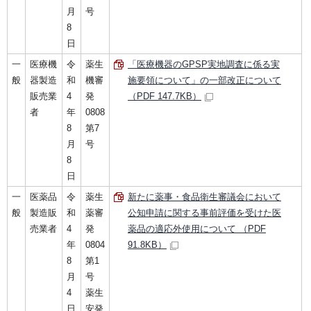
月
号
8
日
一
医療機
令
薬生
「医療機器のGPSP実地調査に係る実
般
器製造
和
機審
施要領について」の一部改正について
販売業
4
発
（PDF 147.7KB）
者
年
0808
8
第7
月
号
8
日
一
医薬品
令
薬生
新たに薬事・食品衛生審議会において
般
製造販
和
薬審
公知申請に関する事前評価を受けた医
売業者
4
発
薬品の適応外使用について （PDF
年
0804
91.8KB）
8
第1
月
号
4
薬生
日
安発