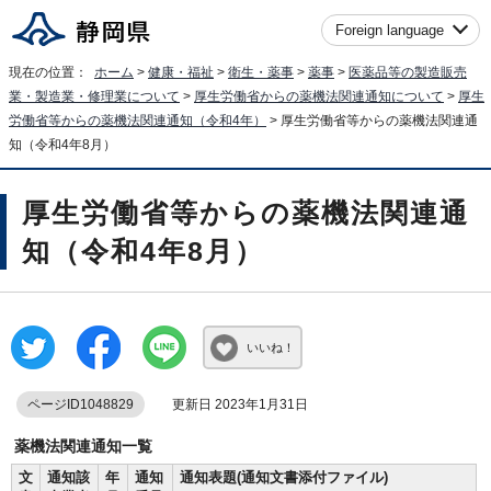
Foreign language
現在の位置：
ホーム
>
健康・福祉
>
衛生・薬事
>
薬事
>
医薬品等の製造販売
業・製造業・修理業について
>
厚生労働省からの薬機法関連通知について
>
厚生
労働省等からの薬機法関連通知（令和4年）
> 厚生労働省等からの薬機法関連通
知（令和4年8月）
厚生労働省等からの薬機法関連通
知（令和4年8月）
いいね！
ページID1048829
更新日 2023年1月31日
薬機法関連通知一覧
文
通知該
年
通知
通知表題(通知文書添付ファイル)