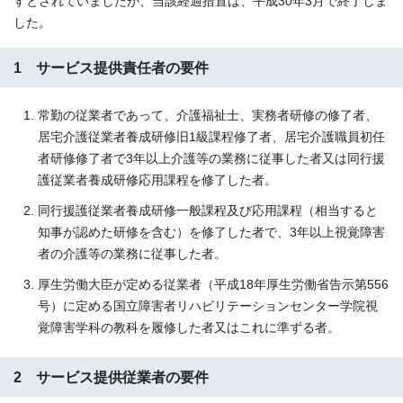
すとされていましたが、当該経過措置は、平成30年3月で終了しま
した。
1 サービス提供責任者の要件
常勤の従業者であって、介護福祉士、実務者研修の修了者、
居宅介護従業者養成研修旧1級課程修了者、居宅介護職員初任
者研修修了者で3年以上介護等の業務に従事した者又は同行援
護従業者養成研修応用課程を修了した者。
同行援護従業者養成研修一般課程及び応用課程（相当すると
知事が認めた研修を含む）を修了した者で、3年以上視覚障害
者の介護等の業務に従事した者。
厚生労働大臣が定める従業者（平成18年厚生労働省告示第556
号）に定める国立障害者リハビリテーションセンター学院視
覚障害学科の教科を履修した者又はこれに準ずる者。
2 サービス提供従業者の要件