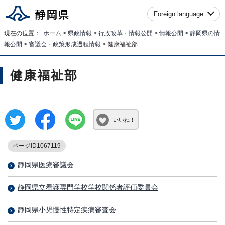
Foreign language
現在の位置：
ホーム
>
県政情報
>
行政改革・情報公開
>
情報公開
>
静岡県の情
報公開
>
審議会・政策形成過程情報
> 健康福祉部
健康福祉部
いいね！
ページID1067119
静岡県医療審議会
静岡県立看護専門学校学校関係者評価委員会
静岡県小児慢性特定疾病審査会