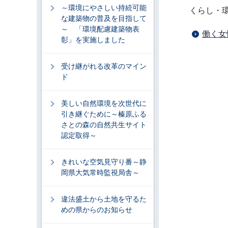
～環境にやさしい持続可能
くらし・
な建築物の普及を目指して
～ 「環境配慮建築物表
働く女
彰」を実施しました
受け継がれる改革のマイン
ド
美しい自然環境を次世代に
引き継ぐために～榛原ふる
さとの森の自然共生サイト
認定取得～
きれいな空気見守り番～静
岡県大気常時監視局舎～
違法盛土から土地を守るた
めの県からのお知らせ