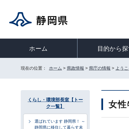
目的から探
ホーム
現在の位置：
ホーム
>
県政情報
>
県庁の情報
>
ようこ
くらし・環境部長室【トー
女性
ク一覧】
選ばれています 静岡県！ ～
静岡県に移住して暮らす未