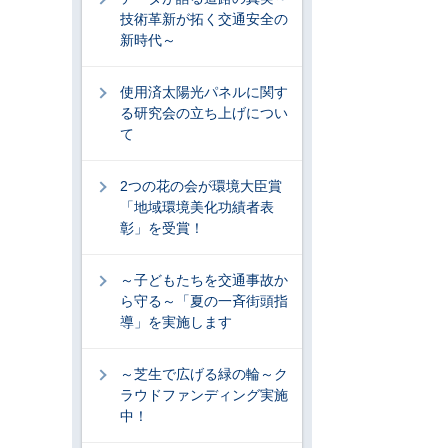
技術革新が拓く交通安全の
新時代～
使用済太陽光パネルに関す
る研究会の立ち上げについ
て
2つの花の会が環境大臣賞
「地域環境美化功績者表
彰」を受賞！
～子どもたちを交通事故か
ら守る～「夏の一斉街頭指
導」を実施します
～芝生で広げる緑の輪～ク
ラウドファンディング実施
中！