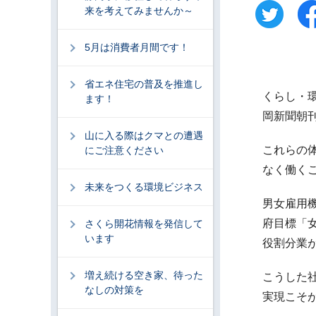
来を考えてみませんか～
5月は消費者月間です！
省エネ住宅の普及を推進し
くらし・
ます！
岡新聞朝
山に入る際はクマとの遭遇
これらの
にご注意ください
なく働く
未来をつくる環境ビジネス
男女雇用機
府目標「
さくら開花情報を発信して
います
役割分業
増え続ける空き家、待った
こうした
なしの対策を
実現こそ