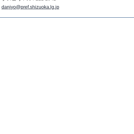
danjyo@pref.shizuoka.lg.jp