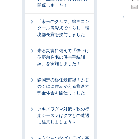
開催しました！
「未来のクルマ」絵画コン
クール表彰式でくらし・環
境部長賞を授与しました！
来る災害に備えて「借上げ
型応急住宅の供与手続訓
練」を実施しました！
静岡県の移住最前線！ふじ
のくにに住みかえる推進本
部全体会を開催しました
ツキノワグマ対策～秋の行
楽シーズンはクマとの遭遇
に注意しましょう～
～安全をつなげて広げて事