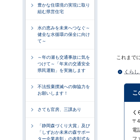
豊かな住環境の実現に取り
組む県営住宅
水の恵みを未来へつなぐ～
健全な水循環の保全に向け
て～
～年の瀬も交通事故に気を
これまで
つけて～「年末の交通安全
県民運動」を実施します
くらし
不法投棄撲滅への御協力を
こ
お願いします！
さても官房、三課あり
く
〒4
「静岡森づくり大賞」及び
電話
「しずおか未来の森サポー
ファ
ター企業表彰」の表彰式を