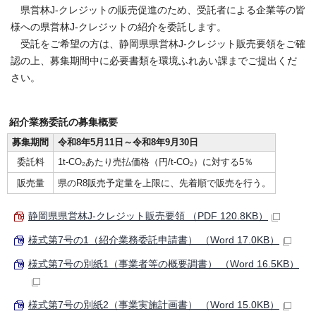
県営林J-クレジットの販売促進のため、受託者による企業等の皆
様への県営林J-クレジットの紹介を委託します。
受託をご希望の方は、静岡県県営林J-クレジット販売要領をご確
認の上、募集期間中に必要書類を環境ふれあい課までご提出くだ
さい。
紹介業務委託の募集概要
募集期間
令和8年5月11日～令和8年9月30日
委託料
1t-CO₂あたり売払価格（円/t-CO₂）に対する5％
販売量
県のR8販売予定量を上限に、先着順で販売を行う。
静岡県県営林J-クレジット販売要領 （PDF 120.8KB）
様式第7号の1（紹介業務委託申請書） （Word 17.0KB）
様式第7号の別紙1（事業者等の概要調書） （Word 16.5KB）
様式第7号の別紙2（事業実施計画書） （Word 15.0KB）