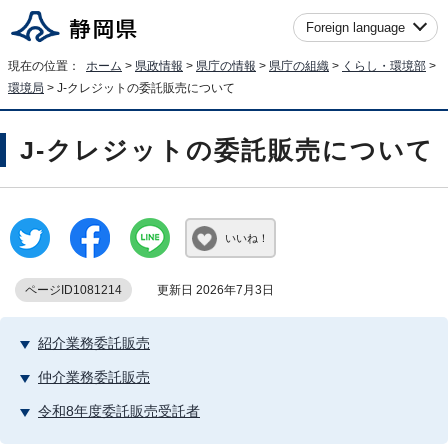
Foreign language
現在の位置：
ホーム
>
県政情報
>
県庁の情報
>
県庁の組織
>
くらし・環境部
>
環境局
> J-クレジットの委託販売について
J-クレジットの委託販売について
いいね！
ページID1081214
更新日 2026年7月3日
紹介業務委託販売
仲介業務委託販売
令和8年度委託販売受託者