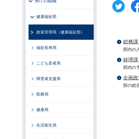
県庁の組織
健康福祉部
政策管理局（健康福祉部）
総務課
福祉長寿局
部内の
経理課
こども若者局
部内の
企画政
障害者支援局
部の総
医療局
健康局
生活衛生局