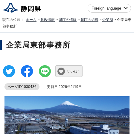
Foreign language
現在の位置：
ホーム
>
県政情報
>
県庁の情報
>
県庁の組織
>
企業局
> 企業局東
部事務所
企業局東部事務所
いいね！
ページID1030436
更新日 2026年2月9日