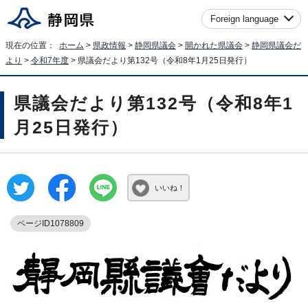
Foreign language
現在の位置：
ホーム
>
県政情報
>
静岡県議会
>
開かれた県議会
>
静岡県議会だ
より
>
令和7年度
> 県議会だより第132号（令和8年1月25日発行）
県議会だより第132号（令和8年1
月25日発行）
いいね！
ページID1078809