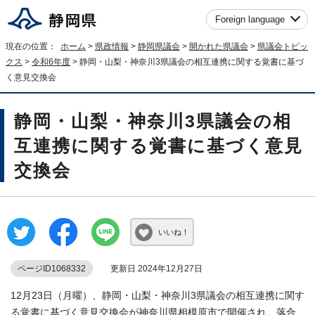
Foreign language
現在の位置：
ホーム
>
県政情報
>
静岡県議会
>
開かれた県議会
>
県議会トピッ
クス
>
令和6年度
> 静岡・山梨・神奈川3県議会の相互連携に関する覚書に基づ
く意見交換会
静岡・山梨・神奈川3県議会の相
互連携に関する覚書に基づく意見
交換会
いいね！
ページID1068332
更新日 2024年12月27日
12月23日（月曜）、静岡・山梨・神奈川3県議会の相互連携に関す
る覚書に基づく意見交換会が神奈川県相模原市で開催され、落合