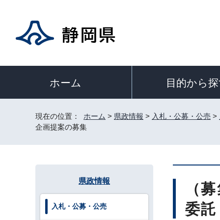
目的から探
ホーム
現在の位置：
ホーム
>
県政情報
>
入札・公募・公売
>
企画提案の募集
県政情報
（募
委託
入札・公募・公売