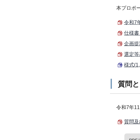
本プロポ
令和7
仕様書 
企画提案
選定等基
様式(1,
質問と
令和7年1
質問及び