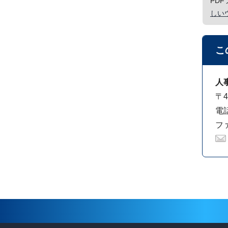
PD
しい
こ
人
〒4
電話
ファ