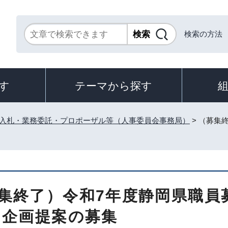
検索の方法
す
テーマから探す
入札・業務委託・プロポーザル等（人事委員会事務局）
> （募集
集終了）令和7年度静岡県職員
 企画提案の募集