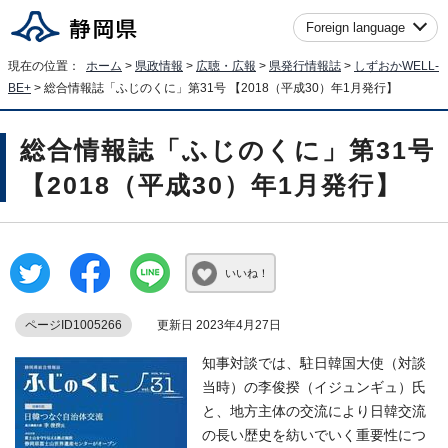
Foreign language
現在の位置：
ホーム
>
県政情報
>
広聴・広報
>
県発行情報誌
>
しずおかWELL-
BE+
> 総合情報誌「ふじのくに」第31号 【2018（平成30）年1月発行】
総合情報誌「ふじのくに」第31号
【2018（平成30）年1月発行】
いいね！
ページID1005266
更新日 2023年4月27日
知事対談では、駐日韓国大使（対談
当時）の李俊揆（イジュンギュ）氏
と、地方主体の交流により日韓交流
の長い歴史を紡いでいく重要性につ