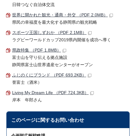
日韓つなぐ自治体交流
世界に開かれた観光・通商・外交 （PDF 2.0MB）
県民の幸福度を最大化する静岡県の観光戦略
スポーツ王国しずおか （PDF 2.1MB）
ラグビーワールドカップ2019県内開催を成功へ導く
県政特集 （PDF 1.8MB）
富士山を守り伝える拠点施設
静岡県富士山世界遺産センターがオープン
ふじのくにブランド （PDF 693.2KB）
誉富士（酒米）
Living My Dream Life （PDF 724.3KB）
岸本 年郎さん
このページに関する
お問い合わせ
企画部広報戦略課