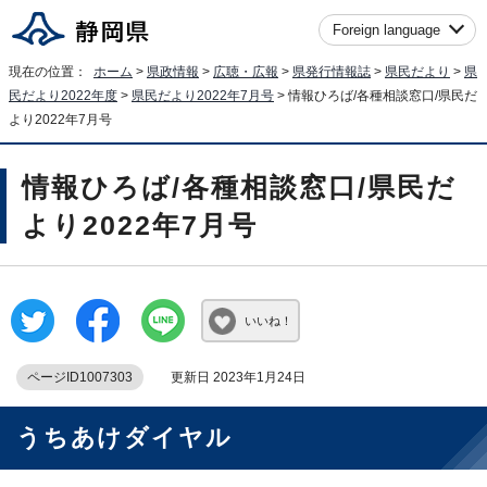
Foreign language
現在の位置：
ホーム
>
県政情報
>
広聴・広報
>
県発行情報誌
>
県民だより
>
県
民だより2022年度
>
県民だより2022年7月号
> 情報ひろば/各種相談窓口/県民だ
より2022年7月号
情報ひろば/各種相談窓口/県民だ
より2022年7月号
いいね！
ページID1007303
更新日 2023年1月24日
うちあけダイヤル