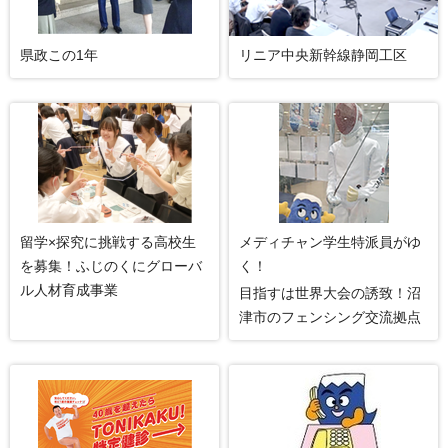
県政この1年
リニア中央新幹線静岡工区
留学×探究に挑戦する高校生
メディチャン学生特派員がゆ
を募集！ふじのくにグローバ
く！
ル人材育成事業
目指すは世界大会の誘致！沼
津市のフェンシング交流拠点