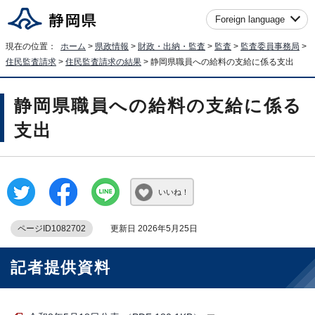
Foreign language
現在の位置：
ホーム
>
県政情報
>
財政・出納・監査
>
監査
>
監査委員事務局
>
住民監査請求
>
住民監査請求の結果
> 静岡県職員への給料の支給に係る支出
静岡県職員への給料の支給に係る
支出
いいね！
ページID1082702
更新日 2026年5月25日
記者提供資料