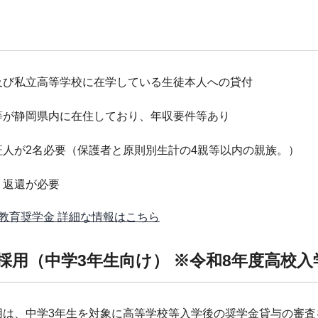
及び私立高等学校に在学している生徒本人への貸付
等が静岡県内に在住しており、年収要件等あり
証人が2名必要（保護者と原則別生計の4親等以内の親族。）
、返還が必要
教育奨学金 詳細な情報はこちら
約採用（中学3年生向け） ※令和8年度高校
用は、中学3年生を対象に高等学校等入学後の奨学金貸与の審査