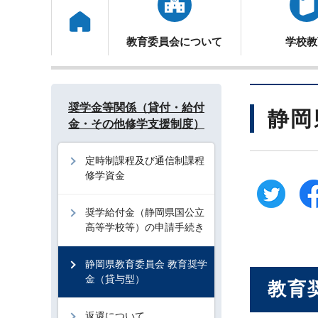
トップ
教育委員会について
学校教
奨学金等関係（貸付・給付
静岡
金・その他修学支援制度）
定時制課程及び通信制課程
修学資金
奨学給付金（静岡県国公立
高等学校等）の申請手続き
静岡県教育委員会 教育奨学
金（貸与型）
教育
返還について