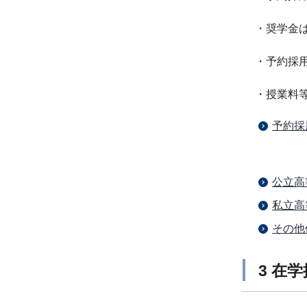
・奨学金
・予約採
・授業料
予約採
公立高
私立高
その他
3 在