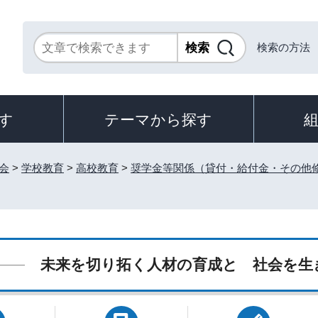
検索の方法
す
テーマから探す
会
>
学校教育
>
高校教育
>
奨学金等関係（貸付・給付金・その他
未来を切り拓く人材の育成と 社会を生