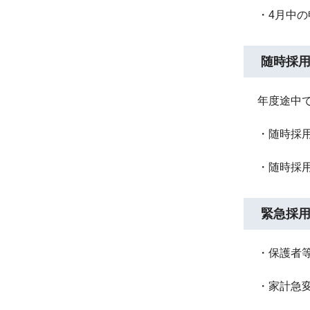
・4月中
随時採
年度途中
・随時採
・随時採
緊急採
・保護者
・家計急