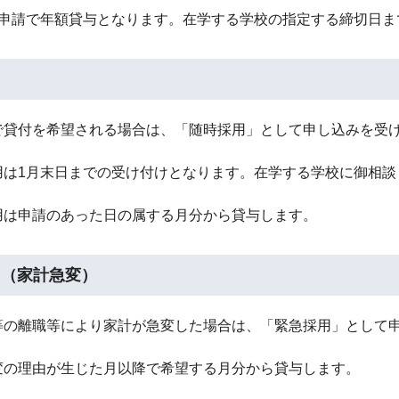
の申請で年額貸与となります。在学する学校の指定する締切日ま
用
で貸付を希望される場合は、「随時採用」として申し込みを受
用は1月末日までの受け付けとなります。在学する学校に御相談
用は申請のあった日の属する月分から貸与します。
用（家計急変）
等の離職等により家計が急変した場合は、「緊急採用」として
変の理由が生じた月以降で希望する月分から貸与します。