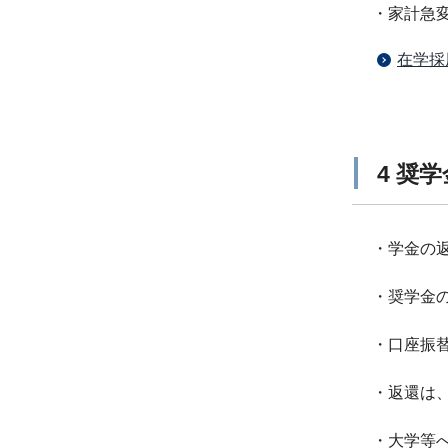
・家計急
在学採
4 奨
・学金の
・奨学金
・口座振
・返還は、
・大学等