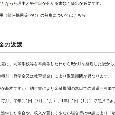
変となった理由と発生日が分かる書類も提出が必要です。
用（随時採用等含む）の募集についてはこちら
学金の返還
返還は、高等学校等を卒業等した日から6か月を経過した後から
の種別（奨学金又は教育資金）により返還期間が異なります。
替が基本ですが、納付書により金融機関の窓口での返還も可能
毎月、半年に1回（7月／1月）、1年に1回（1月）で選択で
へ進学した場合や、収入が著しく少ない場合等は申請により「