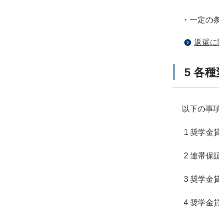
・一定の
返還に
5 各
以下の事
1 奨学
2 連帯
3 奨学金
4 奨学