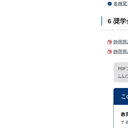
各種変
6 奨
静岡県
静岡県
PD
しい
こ
教
〒4