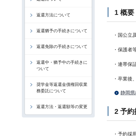
1 概要
返還方法について
返還猶予の手続きについて
・国公立
返還免除の手続きについて
・保護者
返還中・猶予中の手続きに
・連帯保
ついて
・卒業後
奨学金等返還金債権回収業
務委託について
静岡県
返還方法・返還額等の変更
2 予
・予約採