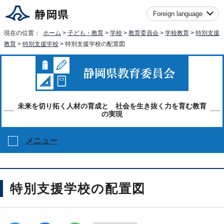
Foreign language
現在の位置：
ホーム
>
子ども・教育
>
学校
>
教育委員会
>
学校教育
>
特別支援
教育
>
特別支援学校
> 特別支援学校の配置図
未来を切り拓く人材の育成と 社会を生き抜く力を育む教育
の実現
メニュー
特別支援学校の配置図