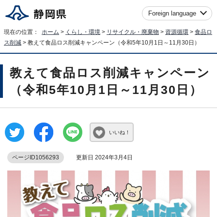
Foreign language
現在の位置：
ホーム
>
くらし・環境
>
リサイクル・廃棄物
>
資源循環
>
食品ロ
ス削減
> 教えて食品ロス削減キャンペーン（令和5年10月1日～11月30日）
教えて食品ロス削減キャンペーン
（令和5年10月1日～11月30日）
いいね！
ページID1056293
更新日 2024年3月4日