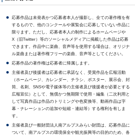
応募作品は未発表かつ応募者本人が撮影し、全ての著作権を有
するもので、他のコンクールや展覧会に応募していない作品に
限ります。ただし、応募者本人の制作によるホームページや
X（旧Twitter）等のソーシャルメディアに掲載した作品は応募
できます。作品中に楽曲、音声等を使用する場合は、オリジナ
ル楽曲または著作権フリーの楽曲、音声等としてください。
応募作品の著作権は応募者に帰属します。
主催者及び後援者は応募者に承諾なく、受賞作品を広報活動
（ホームページ、カレンダー、チラシ、ポスター、展示会、封
筒、名刺、SNSや電子媒体等の主催者及び後援者が必要とする
広報宣伝）として、無償かつ無期限で使用・編集（二次利用と
して写真作品は作品のトリミングや色変換等、動画作品は字
幕・ナレーションの追加や短縮・連結等）する権利を有しま
す。
主催者及び一般財団法人南アルプスみらい財団は、応募作品に
ついて、南アルプスの環境保全や観光振興等の目的のため、各