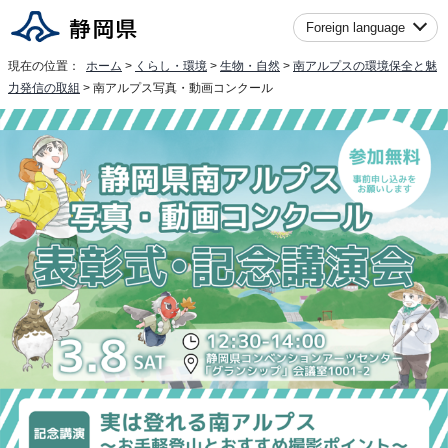
Foreign language
現在の位置：
ホーム
>
くらし・環境
>
生物・自然
>
南アルプスの環境保全と魅
力発信の取組
> 南アルプス写真・動画コンクール