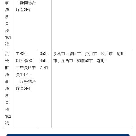
事
（静岡総合
務
庁舎3F）
所
直
税
第1
課
浜
〒430-
053-
浜松市、磐田市、掛川市、袋井市、菊川
松
0929浜松
458-
市、湖西市、御前崎市、森町
財
市中央区中
7141
務
央1-12-1
事
（浜松総合
務
庁舎2F）
所
直
税
第1
課