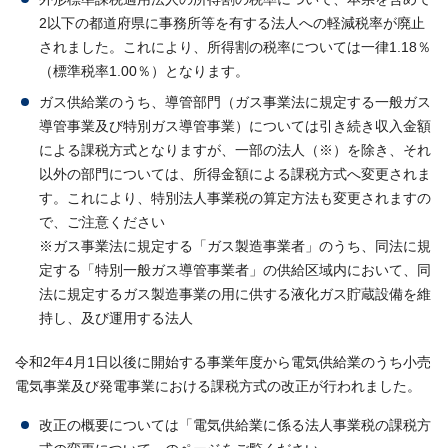
2以下の都道府県に事務所等を有する法人への軽減税率が廃止
されました。これにより、所得割の税率については一律1.18％
（標準税率1.00％）となります。
ガス供給業のうち、導管部門（ガス事業法に規定する一般ガス
導管事業及び特別ガス導管事業）については引き続き収入金額
による課税方式となりますが、一部の法人（※）を除き、それ
以外の部門については、所得金額による課税方式へ変更されま
す。これにより、特別法人事業税の算定方法も変更されますの
で、ご注意ください
※ガス事業法に規定する「ガス製造事業者」のうち、同法に規
定する「特別一般ガス導管事業者」の供給区域内において、同
法に規定するガス製造事業の用に供する液化ガス貯蔵設備を維
持し、及び運用する法人
令和2年4月1日以後に開始する事業年度から電気供給業のうち小売
電気事業及び発電事業における課税方式の改正が行われました。
改正の概要については「電気供給業に係る法人事業税の課税方