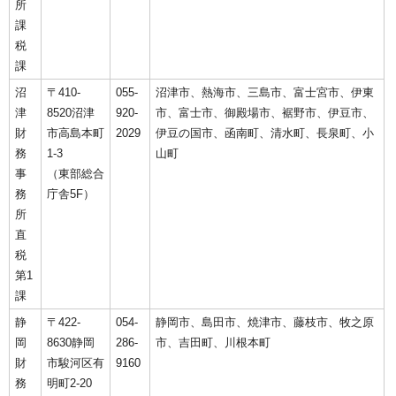
所
課
税
課
沼
〒410-
055-
沼津市、熱海市、三島市、富士宮市、伊東
津
8520沼津
920-
市、富士市、御殿場市、裾野市、伊豆市、
財
市高島本町
2029
伊豆の国市、函南町、清水町、長泉町、小
務
1-3
山町
事
（東部総合
務
庁舎5F）
所
直
税
第1
課
静
〒422-
054-
静岡市、島田市、焼津市、藤枝市、牧之原
岡
8630静岡
286-
市、吉田町、川根本町
財
市駿河区有
9160
務
明町2-20