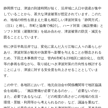
静岡県では、津波の到達時間が短く、沿岸域に人口や資産が集中
していることから、甚大な津波被害が想定されています。このた
め、地域の特性を踏まえた最も相応しい津波対策を「静岡方式」
（注1）と称し、市町と協働で検討し、ハード対策（施設整備）と
ソフト対策（避難対策）を組み合わせ、津波被害の防災・減災を
図ることとしています。
特に伊豆半島沿岸では、変化に富んだ入り江毎に人々の暮らしが
あり、津波対策が観光や漁業等へ影響を与えることが懸念される
ため、下田土木事務所では、管内6市町を23地区に細分化し、住民
等の参画を得ながら、取り組むべき津波対策の方向性を検討する
ことにより、津波に対する安全度を向上させることとしていま
す。
この中で、各地区において、地元自治会や関係機関等で地区協議
会を組織し、「施設整備が必要であるのか」、「必要ないのか」
また、必要であるならば、「どの程度の高さがこの地域の生活・
環境・景観・利用等から考えられるのか」など、議論を重ねて、