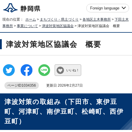
Foreign language
現在の位置：
ホーム
>
まちづくり・県土づくり
>
各地区土木事務所
>
下田土木
事務所
>
事業について
>
津波対策地区協議会
> 津波対策地区協議会 概要
津波対策地区協議会 概要
いいね！
ページID1034356
更新日 2026年2月27日
津波対策の取組み（下田市、東伊豆
町、河津町、南伊豆町、松崎町、西伊
豆町）