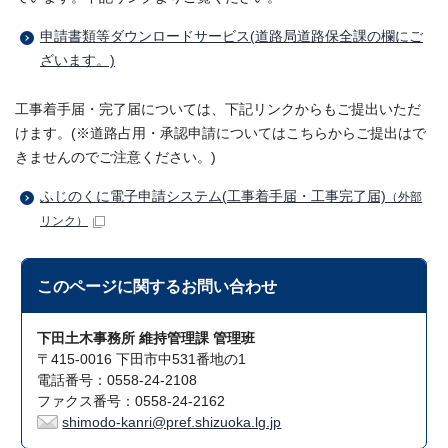
申請書類等ダウンロードサービス(道路局道路保全課の欄にご
ざいます。)
工事着手届・完了届については、下記リンクからもご提出いただ
けます。(※道路占用・承認申請についてはこちらからご提出はで
きませんのでご注意ください。)
ふじのくに電子申請システム(工事着手届・工事完了届)
（外部
リンク）
このページに関する
お問い合わせ
下田土木事務所 維持管理課 管理班
〒415-0016 下田市中531番地の1
電話番号：0558-24-2108
ファクス番号：0558-24-2162
shimodo-kanri@pref.shizuoka.lg.jp