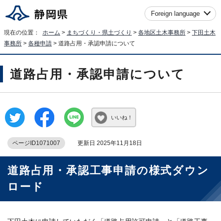
Foreign language
現在の位置：
ホーム
>
まちづくり・県土づくり
>
各地区土木事務所
>
下田土木
事務所
>
各種申請
> 道路占用・承認申請について
道路占用・承認申請について
いいね！
ページID1071007
更新日 2025年11月18日
道路占用・承認工事申請の様式ダウン
ロード