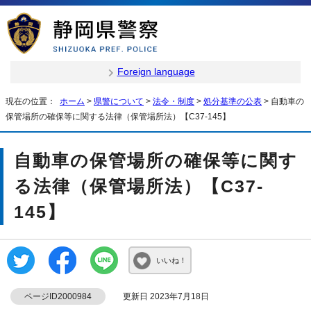
Foreign language
現在の位置：
ホーム
>
県警について
>
法令・制度
>
処分基準の公表
> 自動車の
保管場所の確保等に関する法律（保管場所法）【C37-145】
自動車の保管場所の確保等に関す
る法律（保管場所法）【C37-
145】
いいね！
ページID2000984
更新日 2023年7月18日