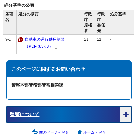
処分基準の公表
条項
処分の概要
行政
行政
処分基準
名
庁
庁
原権
委任
者
先
9-1
自動車の運行供用制限
21
21
○
（PDF 3.3KB）
このページに関する
お問い合わせ
警察本部警務部警察相談課
県警について
前のページへ戻る
ホームへ戻る