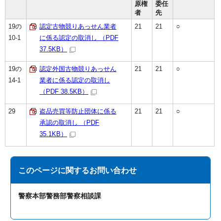
原権
委任
者
先
19の
認定古物競りあっせん業者
21
21
○
10-1
に係る認定の取消し （PDF
37.5KB）
19の
認定外国古物競りあっせん
21
21
○
14-1
業者に係る認定の取消し
（PDF 38.5KB）
29
盗品売買等防止団体に係る
21
21
○
承認の取消し （PDF
35.1KB）
このページに関する
お問い合わせ
警察本部警務部警察相談課