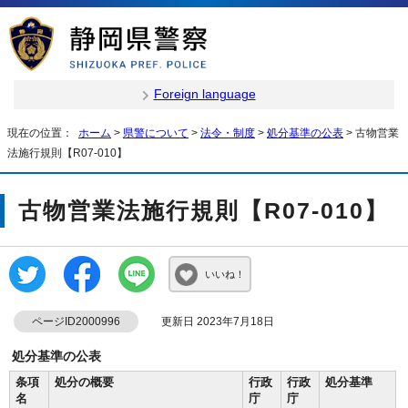
Foreign language
現在の位置：
ホーム
>
県警について
>
法令・制度
>
処分基準の公表
> 古物営業
法施行規則【R07-010】
古物営業法施行規則【R07-010】
いいね！
ページID2000996
更新日 2023年7月18日
処分基準の公表
条項
処分の概要
行政
行政
処分基準
名
庁
庁