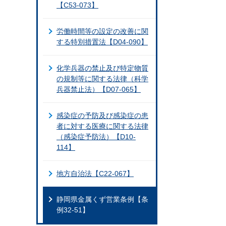
【C53-073】
労働時間等の設定の改善に関
する特別措置法【D04-090】
化学兵器の禁止及び特定物質
の規制等に関する法律（科学
兵器禁止法）【D07-065】
感染症の予防及び感染症の患
者に対する医療に関する法律
（感染症予防法）【D10-
114】
地方自治法【C22-067】
静岡県金属くず営業条例【条
例32-51】