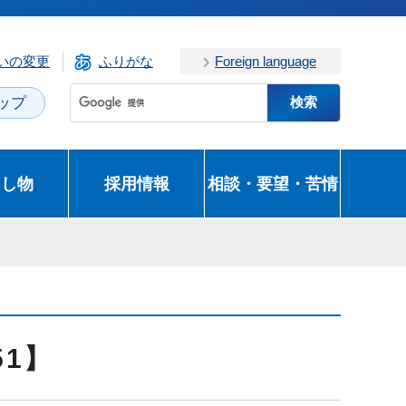
いの変更
ふりがな
Foreign language
ップ
とし物
採用情報
相談・要望・苦情
51】