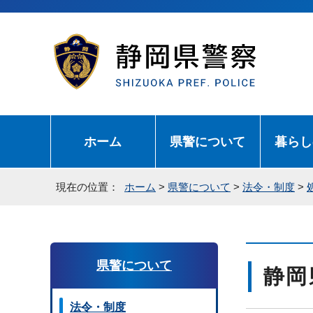
ホーム
県警について
暮らし
現在の位置：
ホーム
>
県警について
>
法令・制度
>
県警について
静岡
法令・制度