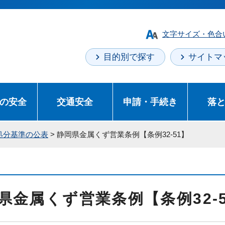
文字サイズ・色合
目的別で探す
サイトマ
の安全
交通安全
申請・手続き
落
処分基準の公表
> 静岡県金属くず営業条例【条例32-51】
県金属くず営業条例【条例32-