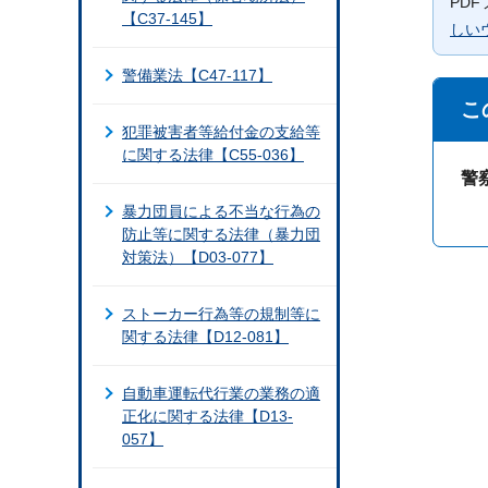
PD
【C37-145】
しい
警備業法【C47-117】
こ
犯罪被害者等給付金の支給等
に関する法律【C55-036】
警
暴力団員による不当な行為の
防止等に関する法律（暴力団
対策法）【D03-077】
ストーカー行為等の規制等に
関する法律【D12-081】
自動車運転代行業の業務の適
正化に関する法律【D13-
057】