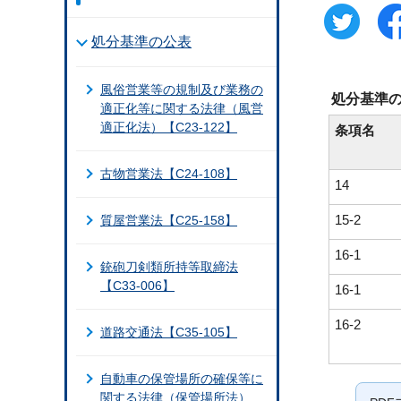
処分基準の公表
風俗営業等の規制及び業務の
処分基準
適正化等に関する法律（風営
適正化法）【C23-122】
条項名
古物営業法【C24-108】
14
15-2
質屋営業法【C25-158】
16-1
銃砲刀剣類所持等取締法
【C33-006】
16-1
16-2
道路交通法【C35-105】
自動車の保管場所の確保等に
関する法律（保管場所法）