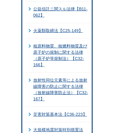
公益信託ニ関スル法律【B11-
062】
火薬類取締法【C25-149】
核原料物質、核燃料物質及び
原子炉の規制に関する法律
（原子炉等規制法）【C32-
166】
放射性同位元素等による放射
線障害の防止に関する法律
（放射線障害防止法）【C32-
167】
災害対策基本法【C36-223】
大規模地震対策特別措置法