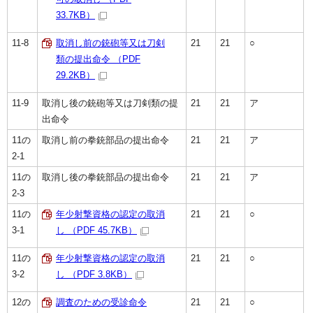
33.7KB）
11-8
取消し前の銃砲等又は刀剣
21
21
○
類の提出命令 （PDF
29.2KB）
11-9
取消し後の銃砲等又は刀剣類の提
21
21
ア
出命令
11の
取消し前の拳銃部品の提出命令
21
21
ア
2-1
11の
取消し後の拳銃部品の提出命令
21
21
ア
2-3
11の
年少射撃資格の認定の取消
21
21
○
3-1
し （PDF 45.7KB）
11の
年少射撃資格の認定の取消
21
21
○
3-2
し （PDF 3.8KB）
12の
調査のための受診命令
21
21
○