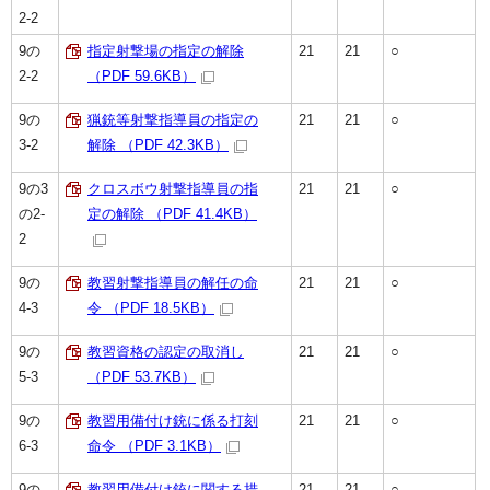
2-2
9の
指定射撃場の指定の解除
21
21
○
2-2
（PDF 59.6KB）
9の
猟銃等射撃指導員の指定の
21
21
○
3-2
解除 （PDF 42.3KB）
9の3
クロスボウ射撃指導員の指
21
21
○
の2-
定の解除 （PDF 41.4KB）
2
9の
教習射撃指導員の解任の命
21
21
○
4-3
令 （PDF 18.5KB）
9の
教習資格の認定の取消し
21
21
○
5-3
（PDF 53.7KB）
9の
教習用備付け銃に係る打刻
21
21
○
6-3
命令 （PDF 3.1KB）
9の
教習用備付け銃に関する措
21
21
○