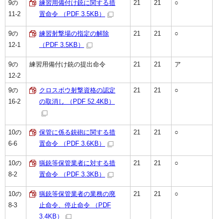
9の
練習用備付け銃に関する措
21
21
○
11-2
置命令 （PDF 3.5KB）
9の
練習射撃場の指定の解除
21
21
○
12-1
（PDF 3.5KB）
9の
練習用備付け銃の提出命令
21
21
ア
12-2
9の
クロスボウ射撃資格の認定
21
21
○
16-2
の取消し （PDF 52.4KB）
10の
保管に係る銃砲に関する措
21
21
○
6-6
置命令 （PDF 3.6KB）
10の
猟銃等保管業者に対する措
21
21
○
8-2
置命令 （PDF 3.3KB）
10の
猟銃等保管業者の業務の廃
21
21
○
8-3
止命令、停止命令 （PDF
3.4KB）