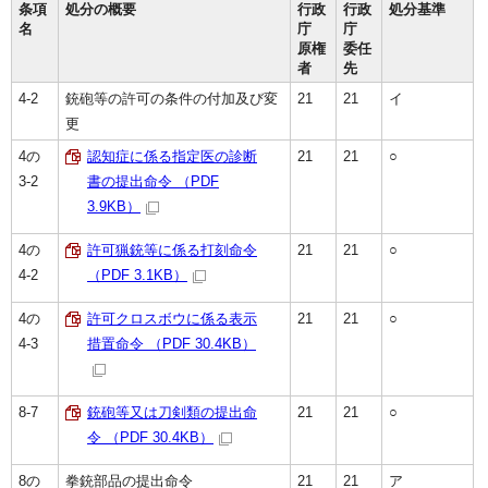
条項
処分の概要
行政
行政
処分基準
名
庁
庁
原権
委任
者
先
4-2
銃砲等の許可の条件の付加及び変
21
21
イ
更
4の
認知症に係る指定医の診断
21
21
○
3-2
書の提出命令 （PDF
3.9KB）
4の
許可猟銃等に係る打刻命令
21
21
○
4-2
（PDF 3.1KB）
4の
許可クロスボウに係る表示
21
21
○
4-3
措置命令 （PDF 30.4KB）
8-7
銃砲等又は刀剣類の提出命
21
21
○
令 （PDF 30.4KB）
8の
拳銃部品の提出命令
21
21
ア