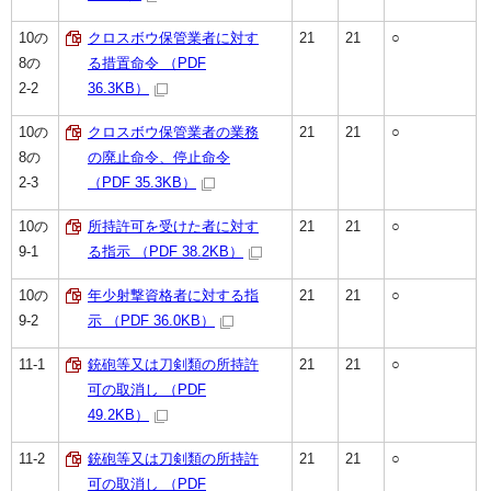
10の
クロスボウ保管業者に対す
21
21
○
8の
る措置命令 （PDF
2-2
36.3KB）
10の
クロスボウ保管業者の業務
21
21
○
8の
の廃止命令、停止命令
2-3
（PDF 35.3KB）
10の
所持許可を受けた者に対す
21
21
○
9-1
る指示 （PDF 38.2KB）
10の
年少射撃資格者に対する指
21
21
○
9-2
示 （PDF 36.0KB）
11-1
銃砲等又は刀剣類の所持許
21
21
○
可の取消し （PDF
49.2KB）
11-2
銃砲等又は刀剣類の所持許
21
21
○
可の取消し （PDF