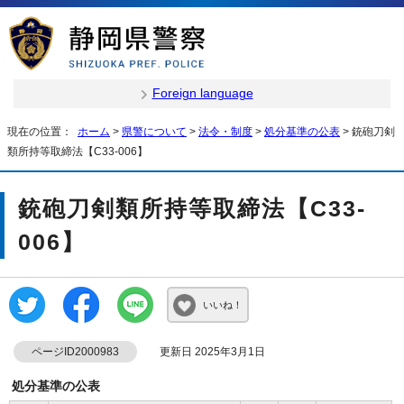
Foreign language
現在の位置：
ホーム
>
県警について
>
法令・制度
>
処分基準の公表
> 銃砲刀剣
類所持等取締法【C33-006】
銃砲刀剣類所持等取締法【C33-
006】
いいね！
ページID2000983
更新日 2025年3月1日
処分基準の公表