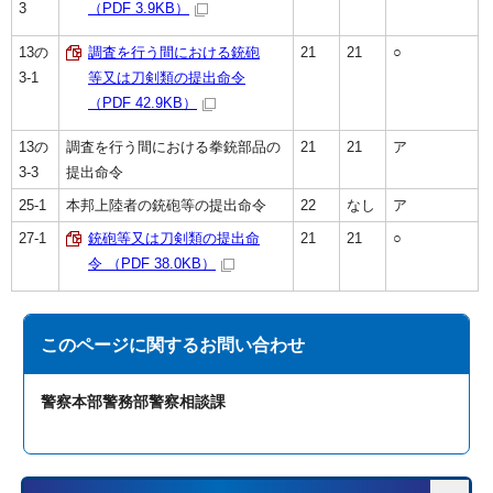
3
（PDF 3.9KB）
13の
調査を行う間における銃砲
21
21
○
3-1
等又は刀剣類の提出命令
（PDF 42.9KB）
13の
調査を行う間における拳銃部品の
21
21
ア
3-3
提出命令
25-1
本邦上陸者の銃砲等の提出命令
22
なし
ア
27-1
銃砲等又は刀剣類の提出命
21
21
○
令 （PDF 38.0KB）
このページに関する
お問い合わせ
警察本部警務部警察相談課