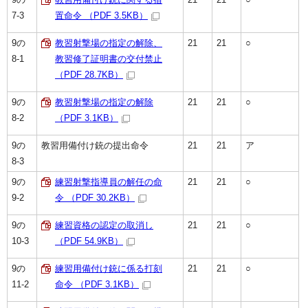
7-3
置命令 （PDF 3.5KB）
9の
教習射撃場の指定の解除、
21
21
○
8-1
教習修了証明書の交付禁止
（PDF 28.7KB）
9の
教習射撃場の指定の解除
21
21
○
8-2
（PDF 3.1KB）
9の
教習用備付け銃の提出命令
21
21
ア
8-3
9の
練習射撃指導員の解任の命
21
21
○
9-2
令 （PDF 30.2KB）
9の
練習資格の認定の取消し
21
21
○
10-3
（PDF 54.9KB）
9の
練習用備付け銃に係る打刻
21
21
○
11-2
命令 （PDF 3.1KB）