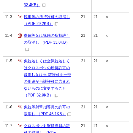
32.4KB）
11-3
銃砲等の所持許可の取消し
21
21
○
（PDF 29.2KB）
11-4
拳銃等又は猟銃の所持許可
21
21
○
の取消し （PDF 33.8KB）
11-5
猟銃若しくは空気銃若しく
21
21
○
はクロスボウの所持許可の
取消し又は当 該許可を一部
の用途が当該許可に含まれ
ないものに変更すること
（PDF 32.9KB）
11-6
猟銃等射撃指導員の許可の
21
21
○
取消し （PDF 45.1KB）
11-7
クロスボウ射撃指導員の許
21
21
○
可の取消し （PDF