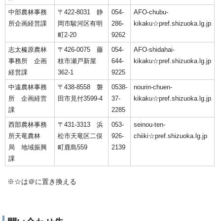
中部農林事務
〒422-8031 静
054-
AFO-chubu-
所企画経営課
岡市駿河区有明
286-
kikaku☆pref.shizuoka.lg.jp
町2-20
9262
志太榛原農林
〒426-0075 藤
054-
AFO-shidahai-
事務所 企画
枝市瀬戸新屋
644-
kikaku☆pref.shizuoka.lg.jp
経営課
362-1
9225
中遠農林事務
〒438-8558 磐
0538-
nourin-chuen-
所 企画経営
田市見付3599-4
37-
kikaku☆pref.shizuoka.lg.jp
課
2285
西部農林事務
〒431-3313 浜
053-
seinou-ten-
所天竜農林
松市天竜区二俣
926-
chiiki☆pref.shizuoka.lg.jp
局 地域振興
町鹿島559
2139
課
※☆は＠に置き換える