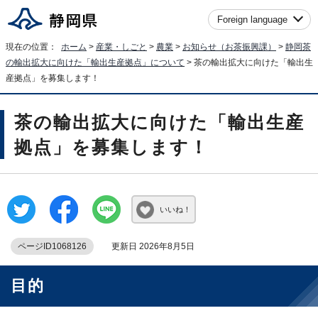
Foreign language
現在の位置：
ホーム
>
産業・しごと
>
農業
>
お知らせ（お茶振興課）
>
静岡茶
の輸出拡大に向けた「輸出生産拠点」について
> 茶の輸出拡大に向けた「輸出生
産拠点」を募集します！
茶の輸出拡大に向けた「輸出生産
拠点」を募集します！
いいね！
ページID1068126
更新日 2026年8月5日
目的