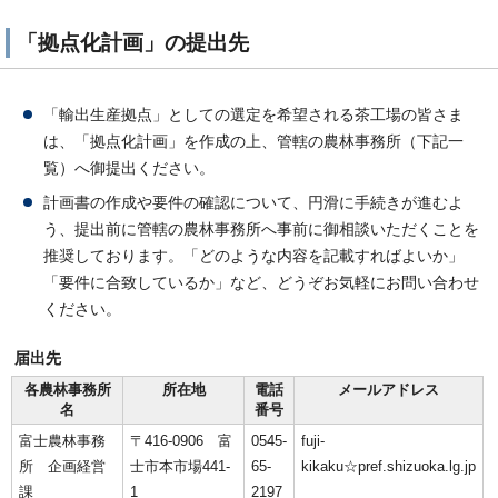
「拠点化計画」の提出先
「輸出生産拠点」としての選定を希望される茶工場の皆さま
は、「拠点化計画」を作成の上、管轄の農林事務所（下記一
覧）へ御提出ください。
計画書の作成や要件の確認について、円滑に手続きが進むよ
う、提出前に管轄の農林事務所へ事前に御相談いただくことを
推奨しております。「どのような内容を記載すればよいか」
「要件に合致しているか」など、どうぞお気軽にお問い合わせ
ください。
届出先
各農林事務所
所在地
電話
メールアドレス
名
番号
富士農林事務
〒416-0906 富
0545-
fuji-
所 企画経営
士市本市場441-
65-
kikaku☆pref.shizuoka.lg.jp
課
1
2197